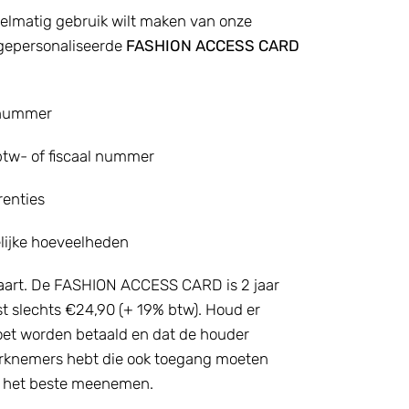
gelmatig gebruik wilt maken van onze
 gepersonaliseerde
FASHION ACCESS CARD
l nummer
 btw- of fiscaal nummer
renties
lijke hoeveelheden
 kaart. De FASHION ACCESS CARD is 2 jaar
st slechts €24,90 (+ 19% btw). Houd er
oet worden betaald en dat de houder
werknemers hebt die ook toegang moeten
n het beste meenemen.