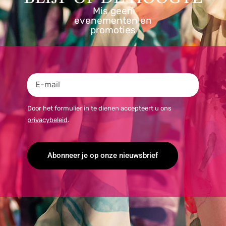
Mis geen
evenementen en
promoties
Door het formulier in te dienen accepteert u ons
privacybeleid
.
Abonneer je op onze nieuwsbrief
Alternative: