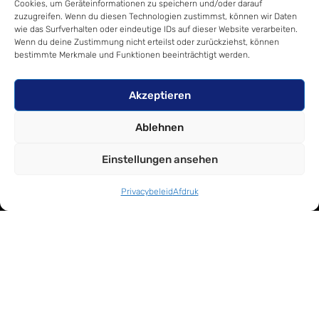
Cookies, um Geräteinformationen zu speichern und/oder darauf
zuzugreifen. Wenn du diesen Technologien zustimmst, können wir Daten
CONTACT
OPENINGSTIJDEN
LINKS
wie das Surfverhalten oder eindeutige IDs auf dieser Website verarbeiten.
EUROMODA
Shopfinder
Wenn du deine Zustimmung nicht erteilst oder zurückziehst, können
Neuss
Maandag,
bestimmte Merkmale und Funktionen beeinträchtigt werden.
Afdruk
dinsdag,
Privacybeleid
Anton-
donderdag
Akzeptieren
Kux-
9:00 - 17:00
Contact
Str. 2
Ablehnen
41460
Woensdag
Neuss
9:00 -
Einstellungen ansehen
+49-
18:30
2131-
169090
Privacybeleid
Afdruk
info@euromoda-
neuss.com
Vrijdag
Google-
aanpak
9:00 -
15:30
Open
zondag