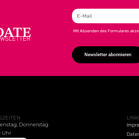
DATE
Mit Absenden des Formulares akze
EWSLETTER
Newsletter abonnieren
Alternative:
SZEITEN
LINK
enstag, Donnerstag
Impr
0 Uhr
Date