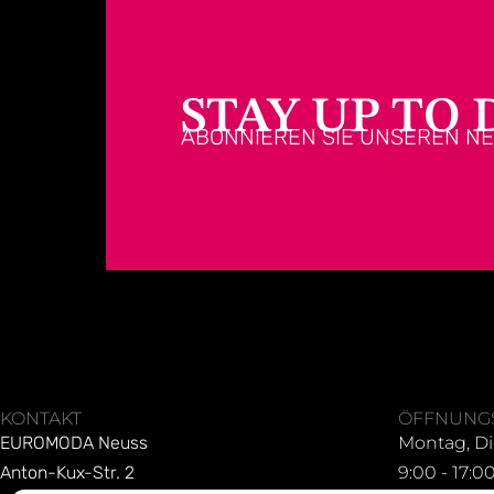
STAY UP TO 
ABONNIEREN SIE UNSEREN N
KONTAKT
ÖFFNUNG
EUROMODA Neuss
Montag, Di
Anton-Kux-Str. 2
9:00 - 17:0