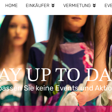
HOME
EINKÄUFER
VERMIETUNG
EV
AY UP TO D
passen Sie keine Events und Akti