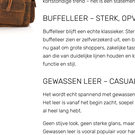
kortstondige trend – het is een statemen
BUFFELLEER – STERK, OP
Buffelleer blijft een echte klassieker. St
buffelleer zien er zelfverzekerd uit, een 
nu gaat om grote shoppers, zakelijke tas
aan die van duidelijke lijnen houden en 
functie en stijl.
GEWASSEN LEER – CASUAL
Het wordt echt spannend met gewassen lee
Het leer is vanaf het begin zacht, soepel 
al heel lang hebt.
Geen stijve look, geen sterke glans, maar
Gewassen leer is vooral populair voor h