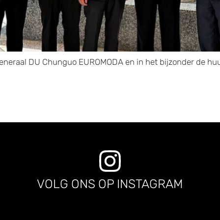
generaal DU Chunguo EUROMODA en in het bijzonder de huu
VOLG ONS OP INSTAGRAM