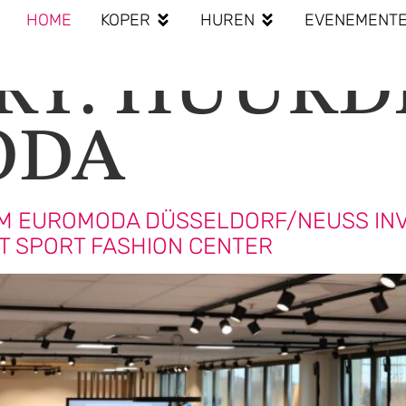
HOME
KOPER
HUREN
EVENEMENT
RY:
HUURDE
ODA
 EUROMODA DÜSSELDORF/NEUSS INVE
T SPORT FASHION CENTER