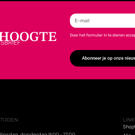
E HOOGTE
Door het formulier in te dienen acc
SBRIEF
Abonneer je op onze nieu
Alternative:
TIJDEN
LINK
Shopf
insdag, donderdag 9:00 - 17:00