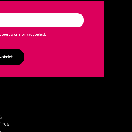
epteert u ons
privacybeleid
.
wsbrief
S
inder