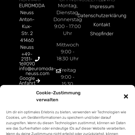
EUROMODA
Montag,
Impressum
Neuss
Dienstag,
Datenschutzerklärung
Anton-
Donnerstag
Kontakt
Kux-
9:00 - 17:00
Str. 2
Uhr
Shopfinder
41460
Mittwoch
Neuss
9:00 -
+49-
18:30 Uhr
2131-
169090
info@euromoda-
Freitag
neuss.com
9:00 -
Google
Anfahrt
15:30
Uhr
Cookie-Zustimmung
verwalten
Open
Sunday
Um dir ein optimales Erlebnis zu bieten, verwenden wir Technologien wie
9:00 -
Cookies, um Geräteinformationen zu speichern und/oder darauf
18:00
zuzugreifen. Wenn du diesen Technologien zustimmst, können wir Daten
wie das Surfverhalten oder eindeutige IDs auf dieser Website verarbeiten.
Uhr
Wenn du deine Zustimmung nicht erteilst oder zurückziehst, können