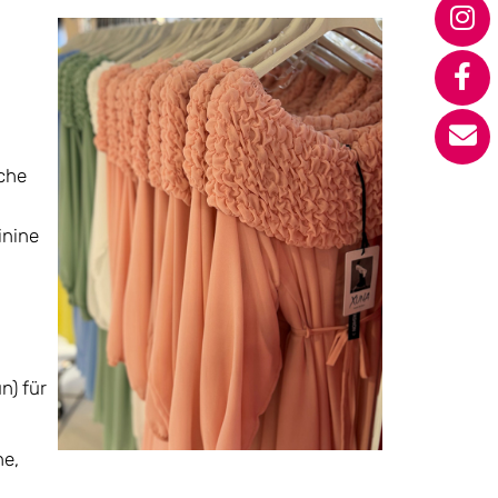
sche
inine
n) für
he,