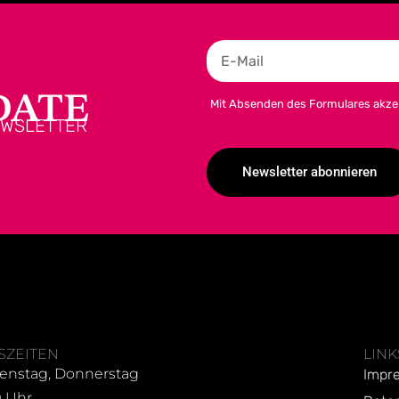
DATE
Mit Absenden des Formulares akze
EWSLETTER
Newsletter abonnieren
Alternative:
SZEITEN
LINK
enstag, Donnerstag
Impr
0 Uhr