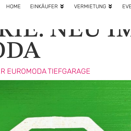
HOME
EINKÄUFER
VERMIETUNG
EV
RIE:
NEU I
ODA
DER EUROMODA TIEFGARAGE