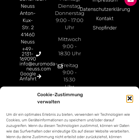
Neuss
Dienstag,
Datenschutzerklärung
Anton-
Donnerstag
Kontakt
Kux-
9:00 - 17:00
Str. 2
Uhr
Shopfinder
41460
Mittwoch
Neuss
9:00 -
+49-
18:30 Uhr
2131-
169090
info@euromoda-
Freitag
neuss.com
9:00 -
Google
Anfahrt
15:30
Uhr
Cookie-Zustimmung
Open
verwalten
Sunday
9:00 -
Um dir ein optimales Erlebnis zu bieten, verwenden wir Technologien wie
18:00
Cookies, um Geräteinformationen zu speichern und/oder darauf
zuzugreifen. Wenn du diesen Technologien zustimmst, können wir Daten
Uhr
wie das Surfverhalten oder eindeutige IDs auf dieser Website verarbeiten.
Wenn du deine Zustimmung nicht erteilst oder zurückziehst, können