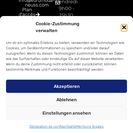
info@euromoda-
Vendredi
neuss.com
9h00 -
Plan
d'accès
15h30
Google
Cookie-Zustimmung
Dimanche
verwalten
ouvert
9h00 -
Um dir ein optimales Erlebnis zu bieten, verwenden wir Technologien wie
18h00
Cookies, um Geräteinformationen zu speichern und/oder darauf
zuzugreifen. Wenn du diesen Technologien zustimmst, können wir Daten
wie das Surfverhalten oder eindeutige IDs auf dieser Website verarbeiten.
Wenn du deine Zustimmung nicht erteilst oder zurückziehst, können
bestimmte Merkmale und Funktionen beeinträchtigt werden.
Akzeptieren
Ablehnen
Einstellungen ansehen
Déclaration de confidentialité
Mentions légales