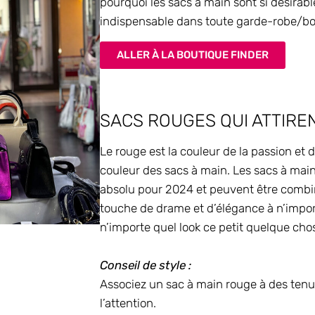
pourquoi les sacs à main sont si désirabl
indispensable dans toute garde-robe/bo
ALLER À LA BOUTIQUE FINDER
SACS ROUGES QUI ATTIREN
Le rouge est la couleur de la passion et de
couleur des sacs à main. Les sacs à main
absolu pour 2024 et peuvent être combin
touche de drame et d’élégance à n’import
n’importe quel look ce petit quelque cho
Conseil de style :
Associez un sac à main rouge à des tenu
l’attention.