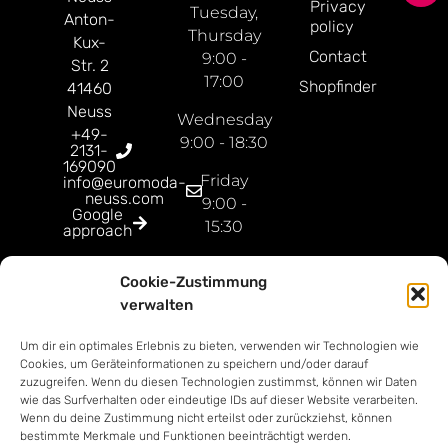
Privacy
Tuesday,
Anton-
policy
Thursday
Kux-
Contact
9:00 -
Str. 2
17:00
Shopfinder
41460
Neuss
Wednesday
+49-
9:00 - 18:30
2131-
169090
Friday
info@euromoda-
neuss.com
9:00 -
Google
15:30
approach
Open
Cookie-Zustimmung
Sunday
verwalten
9:00 -
18:00
Um dir ein optimales Erlebnis zu bieten, verwenden wir Technologien wie
Cookies, um Geräteinformationen zu speichern und/oder darauf
zuzugreifen. Wenn du diesen Technologien zustimmst, können wir Daten
wie das Surfverhalten oder eindeutige IDs auf dieser Website verarbeiten.
Wenn du deine Zustimmung nicht erteilst oder zurückziehst, können
bestimmte Merkmale und Funktionen beeinträchtigt werden.