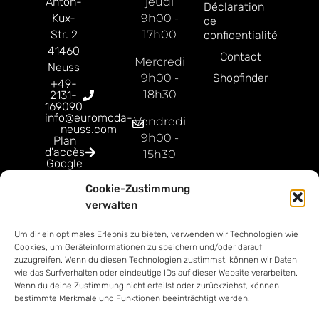
Anton-
jeudi
Déclaration
Kux-
9h00 -
de
Str. 2
17h00
confidentialité
41460
Contact
Mercredi
Neuss
9h00 -
Shopfinder
+49-
18h30
2131-
169090
info@euromoda-
Vendredi
neuss.com
9h00 -
Plan
d'accès
15h30
Google
Dimanche
Cookie-Zustimmung
ouvert
verwalten
9h00 -
18h00
Um dir ein optimales Erlebnis zu bieten, verwenden wir Technologien wie
Cookies, um Geräteinformationen zu speichern und/oder darauf
zuzugreifen. Wenn du diesen Technologien zustimmst, können wir Daten
wie das Surfverhalten oder eindeutige IDs auf dieser Website verarbeiten.
Wenn du deine Zustimmung nicht erteilst oder zurückziehst, können
bestimmte Merkmale und Funktionen beeinträchtigt werden.